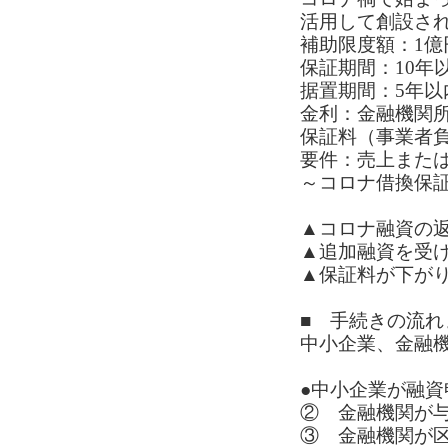
活用して創設さ
補助限度額：1億
保証期間：10年
据置期間：5年以
金利：金融機関
保証料（事業者負担
要件：売上また
～コロナ借換保
▲コロナ融資の
▲追加融資を受
▲保証料が下が
■ 手続きの流
中小企業、金融
●中小企業が融
② 金融機関が
③ 金融機関が