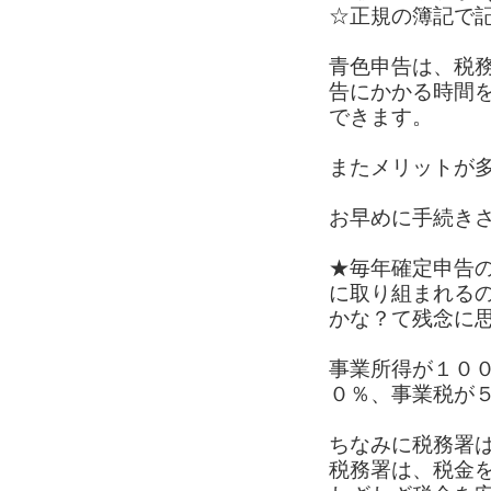
☆正規の簿記で
青色申告は、税
告にかかる時間
できます。
またメリットが
お早めに手続き
★毎年確定申告
に取り組まれる
かな？て残念に
事業所得が１０
０％、事業税が
ちなみに税務署
税務署は、税金