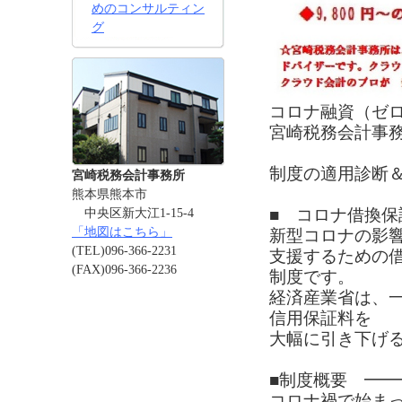
めのコンサルティン
グ
コロナ融資（ゼ
宮崎税務会計事
制度の適用診断
宮崎税務会計事務所
熊本県熊本市
■ コロナ借換
中央区新大江1-15-4
「地図はこちら」
新型コロナの影
(TEL)096-366-2231
支援するための
(FAX)096-366-2236
制度です。
経済産業省は、
信用保証料を
大幅に引き下げる
■制度概要 ━
コロナ禍で始ま