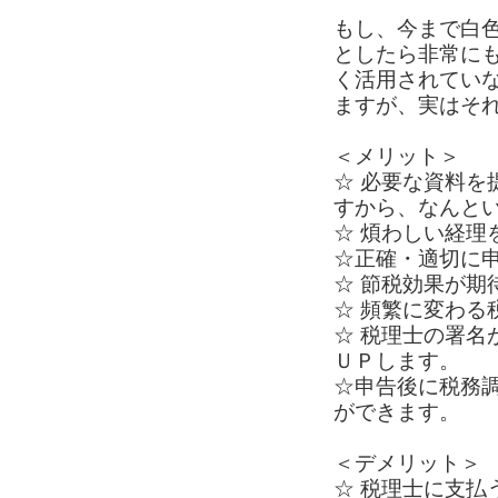
もし、今まで白
としたら非常に
く活用されてい
ますが、実はそ
＜メリット＞
☆ 必要な資料
すから、なんと
☆ 煩わしい経理
☆正確・適切に
☆ 節税効果が期
☆ 頻繁に変わる
☆ 税理士の署
ＵＰします。
☆申告後に税務
ができます。
＜デメリット＞
☆ 税理士に支払