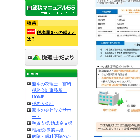
税務調査への備えと
は？
熊本の税理士「宮崎
税務会計事務所」
HOME
税務＆会計
熊本の会社設立サポ
ート
融資支援/助成金支援
相続税/事業承継
病院・歯科医院のた