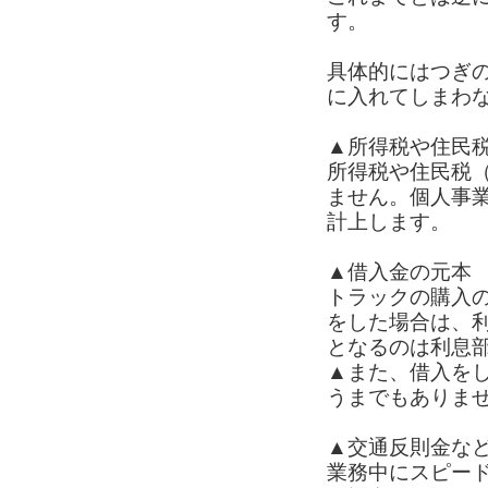
す。
具体的にはつぎ
に入れてしまわ
▲所得税や住民
所得税や住民税
ません。個人事
計上します。
▲借入金の元本
トラックの購入
をした場合は、
となるのは利息
▲また、借入を
うまでもありま
▲交通反則金な
業務中にスピー