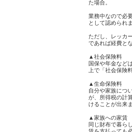
た場合。
業務中なので必
として認められ
ただし、レッカ
であれば経費と
▲社会保険料
国保や年金など
上で「社会保険
▲生命保険料
自分や家族につ
が、所得税の計
けることが出来
▲家族への家賃
同じ財布で暮ら
賃を支払っても