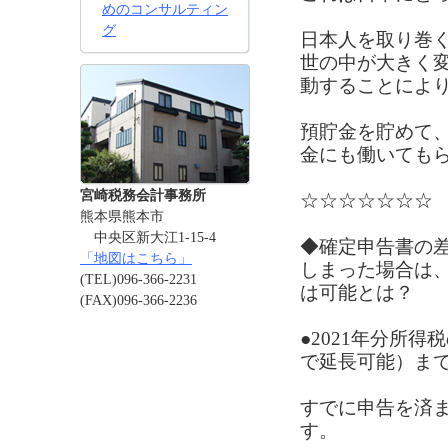
めのコンサルティン
グ
日本人を取り巻
世の中が大きく
動することによ
預貯金を貯めて
金にも働いてもら
宮崎税務会計事務所
☆☆☆☆☆☆☆
熊本県熊本市
中央区新大江1-15-4
◆確定申告書の
「地図はこちら」
しまった場合は
(TEL)096-366-2231
は可能とは？
(FAX)096-366-2236
●2021年分所得
で延長可能）ま
すでに申告を済
す。