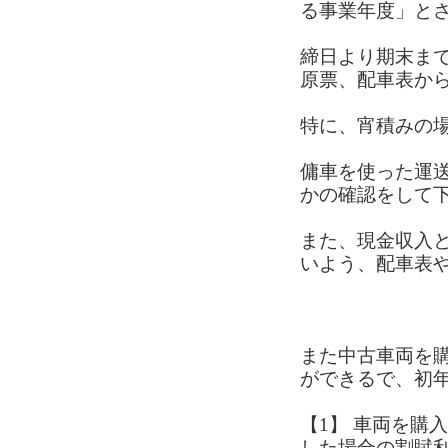
る事業年度」と
締日より期末ま
原票、配車表か
特に、宵積みの
傭車を使った運
かの確認をして
また、現金収入
いよう、配車表
また中古車両を
ができるで、初
【1】 車両を購
した場合の割賦