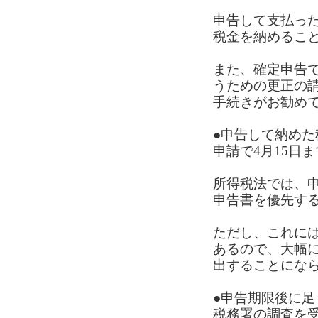
申告して支払っ
税金を納めるこ
また、確定申告
うための更正の
手続きがお勧め
●申告して納めた
申請で4月15日
所得税法では、
申告書を優先す
ただし、これに
あるので、大幅
出することにな
●申告期限後に
税務署の調査を