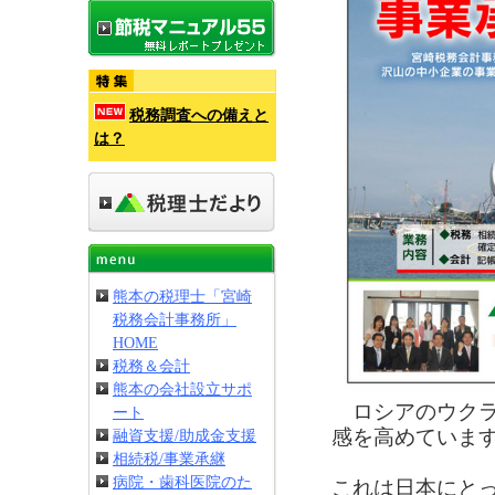
税務調査への備えと
は？
熊本の税理士「宮崎
税務会計事務所」
HOME
税務＆会計
熊本の会社設立サポ
ロシアのウクラ
ート
感を高めていま
融資支援/助成金支援
相続税/事業承継
病院・歯科医院のた
これは日本にと