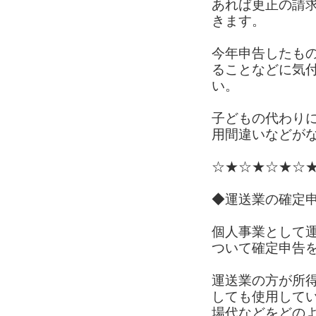
あれば更正の請
きます。
今年申告したも
ることなどに気
い。
子どもの代わり
用間違いなどが
☆★☆★☆★☆
◆運送業の確定申
個人事業として
ついて確定申告
運送業の方が所
しても使用して
場代などをどの