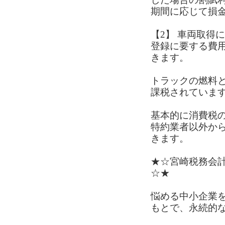
期間に応じて損
【2】 車両取得
登録に要する費
きます。
トラックの燃料
課税されていま
基本的に消費税
特約業者以外か
きます。
★☆宮崎税務会
☆★
悩める中小企業
もとで、永続的