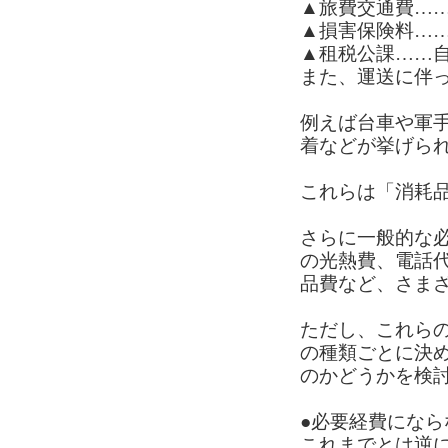
▲旅費交通費…
▲損害保険料…
▲租税公課……
また、運送に伴
例えば台車や軍
着などが挙げら
これらは「消耗
さらに一般的な
の光熱費、電話
品費など、さま
ただし、これらの
の種類ごとに決
のかどうかを検
●必要経費になら
これまでとは逆